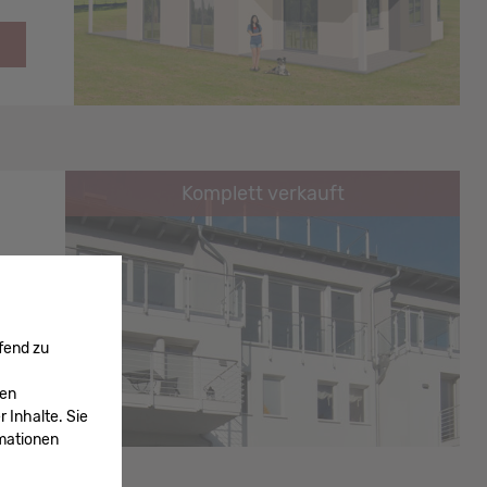
Komplett verkauft
fend zu
ken
 Inhalte. Sie
rmationen