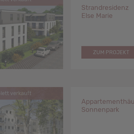
Strandresidenz
Else Marie
ZUM PROJEKT
ett verkauft
Appartementhäu
Sonnenpark