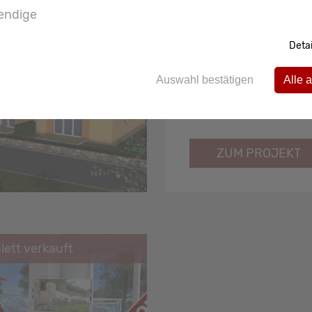
endige
ett verkauft
Detai
Villa Ilse
Auswahl bestätigen
Alle 
ZUM PROJEKT
ett verkauft