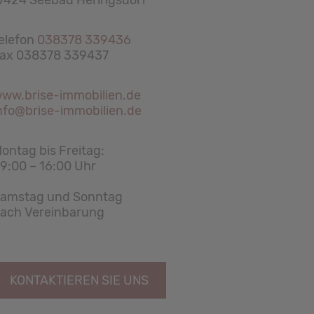
7424 Seebad Heringsdorf
elefon
038378 339436
ax 038378 339437
ww.brise-immobilien.de
nfo@brise-immobilien.de
ontag bis Freitag:
9:00 – 16:00 Uhr
amstag und Sonntag
ach Vereinbarung
KONTAKTIEREN SIE UNS