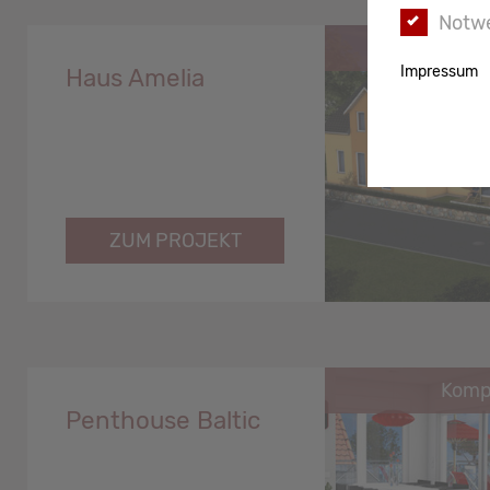
Notw
Kompl
Impressum
Haus Amelia
ZUM PROJEKT
Kompl
Penthouse Baltic