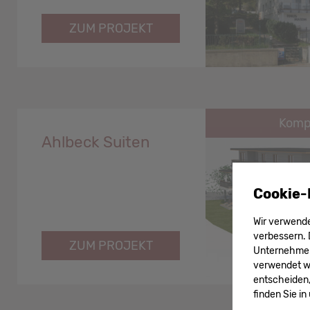
ZUM PROJEKT
Kompl
Ahlbeck Suiten
Cookie-
Wir verwende
verbessern. 
ZUM PROJEKT
Unternehmens
verwendet wer
entscheiden,
finden Sie i