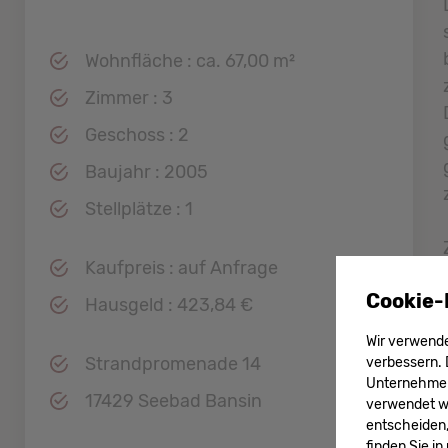
Wohnfläche : ca. 67,00 m²
Zimmer : 3
Geschoss : 2
Baujahr : 2005
Stellplätze : 1
Kaufpreis : auf Anfrage
Cookie-
Hausgeld : 423,84 €
Wir verwende
Strandpromenade 14
verbessern. 
Unternehmens
17429 Seebad Bansin
verwendet wer
entscheiden,
finden Sie i