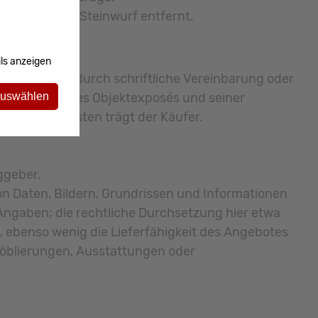
nd nur einen Steinwurf entfernt.
ls anzeigen
gten kommt durch schriftliche Vereinbarung oder
f der Basis des Objektexposés und seiner
auswählen
 Gerichtskosten trägt der Käufer.
ggeber.
on Daten, Bildern, Grundrissen und Informationen
 Angaben; die rechtliche Durchsetzung hier etwa
t, ebenso wenig die Lieferfähigkeit des Angebotes
 Möblierungen, Ausstattungen oder