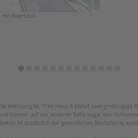
 mit Meerblick
1
2
3
4
5
6
7
8
9
10
11
12
13
Die Wohnung Nr. 11 im Haus A bietet zwei großzügige 
und können auf der anderen Seite sogar den Schloonse
Balkon ist zusätzlich zur gemütlichen Bestuhlung auch