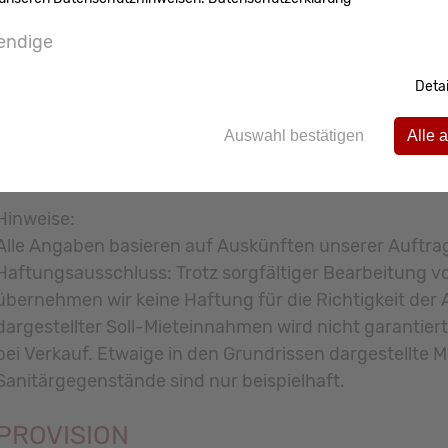
Direkt an der Promenade gelegen, ist der Weg zum Stra
endige
WEITERE INFORMATIONEN
Detai
Der Maklervertrag mit uns und/oder unserem Beauftra
durch die Inanspruchnahme unserer Maklertätigkeit au
Auswahl bestätigen
Alle 
Bedingungen zustande. Grunderwerbsteuer, Notar- und
Hinweise:
Alle Angaben basieren auf Auskünften unserer Auftra
Haftungsausschluss: Trotz sorgfältiger Bearbeitung v
übernehmen wir keine Haftung für die Richtigkeit der
dargestellter Soll-Mieteinnahmen wird nicht garantier
bei Verkauf. Etwaige in den Grundrissen dargestellte
Sanitärgegenstände sind nur beispielhaft.
PROVISION